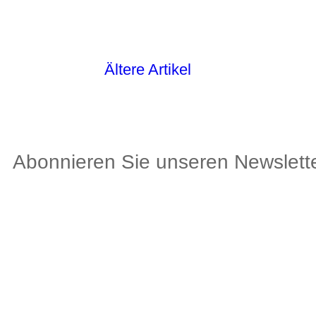
Ältere Artikel
Abonnieren Sie unseren Newslette
Av. du Général G
3960 Siders