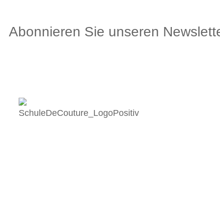
Abonnieren Sie unseren Newslette
Av. du Général G
3960 Siders
©2026. Alle Rechte vorbehalten.
Datenschutzrichtlinie