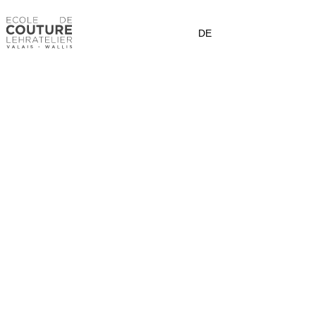
FR
DE
21/06/2024
En route vers le