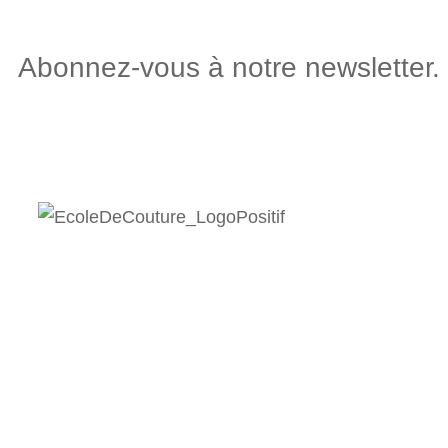
Abonnez-vous à notre newsletter.
Av. du Général G
3960 Sierre
©2026. Tous droits réservés
P
olitique de confidentialité